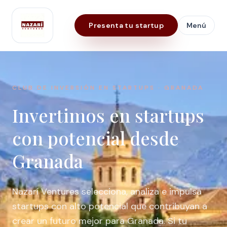
Presenta tu startup
Menú
Nazarí Ventures
CLUB DE INVERSIÓN EN STARTUPS · GRANADA
Invertimos en startups
con potencial desde
Granada
Nazarí Ventures selecciona, analiza e impulsa
startups con alto potencial que contribuyan a
crear un futuro mejor para Granada. Si tu