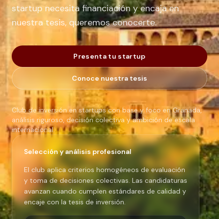
startup necesita financiación y encaja en
nuestra tesis, queremos conocerte.
Presenta tu startup
Conoce nuestra tesis
Club de inversión en startups con base y foco en Granada,
análisis riguroso, decisión colectiva y ambición de escala
internacional.
Selección y análisis profesional
El club aplica criterios homogéneos de evaluación
y toma de decisiones colectivas. Las candidaturas
avanzan cuando cumplen estándares de calidad y
encaje con la tesis de inversión.