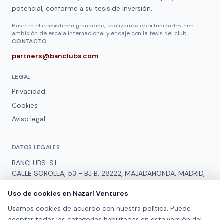
potencial, conforme a su tesis de inversión.
Base en el ecosistema granadino; analizamos oportunidades con
ambición de escala internacional y encaje con la tesis del club.
CONTACTO
partners@banclubs.com
LEGAL
Privacidad
Cookies
Aviso legal
DATOS LEGALES
BANCLUBS, S.L.
CALLE SOROLLA, 53 – BJ B, 28222, MAJADAHONDA, MADRID,
ESPAÑA
Uso de cookies en
Nazarí Ventures
B19918093
Usamos cookies de acuerdo con nuestra política. Puede
REDES
aceptar todas las categorías habilitadas en esta versión del